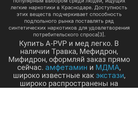
популярным выбором среди людей, ищущих
легкие наркотики в Краснодаре. Доступность
этих веществ подчеркивает способность
подпольного рынка поставлять ряд
синтетических наркотиков для удовлетворения
потребительского спроса[3].
Купить A-PVP и мед легко. В
наличии Травка, Мефидрон,
Мифидрон, оформляй заказ прямо
амфетамин
МДМА
сейчас.
и
,
экстази
широко известные как
,
широко распространены на
наркорынке Краснодара, оказывая
потребителям стимулирующее и
эмпатогенное действие.
амфетамин
, или «ампфен»,
является мощным стимулятором
центральной нервной системы,