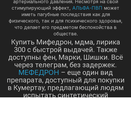
артериального давления. Несмотря на свой
стимулирующий эффект,
АЛЬФА-ПВП
может
иметь пагубные последствия как для
физического, так и для психического здоровья,
что делает его предметом беспокойства в
обществе.
Купить Мифедрон, мдма, лирика
300 с быстрой выдачей. Также
доступны фен, Марки, Шишки. Всё
через телеграм, без задержек.
МЕФЕДРОН
– еще один вид
препарата, доступный для покупки
в Кумертау, предлагающий людям
испытать синтетический
мефедрон
стимулятор[2].
, также
известный как M-CAT или мяу-мяу,
может вызывать чувство эйфории,
повышенную общительность и